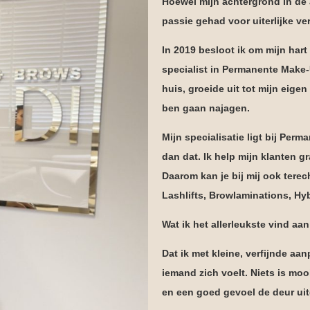
Hoewel mijn achtergrond in de ad
passie gehad voor uiterlijke v
In 2019 besloot ik om mijn hart
specialist in Permanente Make-
huis, groeide uit tot mijn eige
ben gaan najagen.
Mijn specialisatie ligt bij Per
dan dat. Ik help mijn klanten 
Daarom kan je bij mij ook ter
Lashlifts, Browlaminations, H
Wat ik het allerleukste vind aa
Dat ik met kleine, verfijnde a
iemand zich voelt. Niets is moo
en een goed gevoel de deur uit