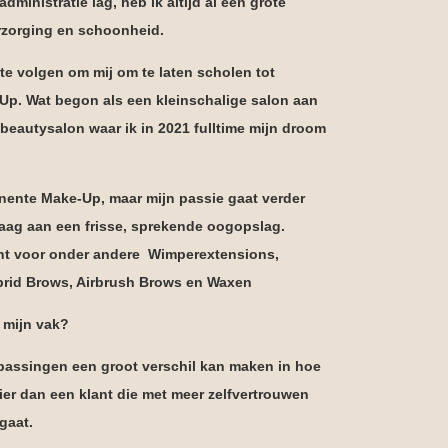
ministratie lag, heb ik altijd al een grote
erzorging en schoonheid.
 te volgen om mij om te laten scholen tot
Up. Wat begon als een kleinschalige salon aan
n beautysalon waar ik in 2021 fulltime mijn droom
manente Make-Up, maar mijn passie gaat verder
graag aan een frisse, sprekende oogopslag.
echt voor onder andere Wimperextensions,
ybrid Brows, Airbrush Brows en Waxen
n mijn vak?
anpassingen een groot verschil kan maken in hoe
ier dan een klant die met meer zelfvertrouwen
gaat.