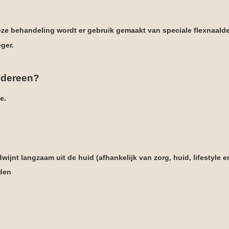
 deze behandeling wordt er gebruik gemaakt van speciale flexnaald
eger.
iedereen?
e.
rdwijnt langzaam uit de huid (afhankelijk van zorg, huid, lifestyle 
aden