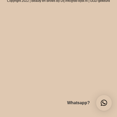
Copyright 2022 | Beauty en Brows By Dí| info@bb-bydi.nl | GGD-gekeurd
Whatsapp?